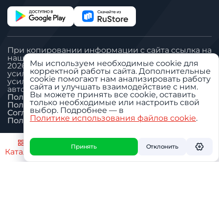
При копировании информации с сайта ссылка на
наш сайт обязательна
Мы используем необходимые cookie для
2026 © Все права защищены. ООО «Вегател»:
корректной работы сайта. Дополнительные
усилитель сигнала сотовой связи, антенна GSM,
cookie помогают нам анализировать работу
усилитель сигнала сотовой связи для дачи,
сайта и улучшать взаимодействие с ним.
автомобильный GSM репитер.
Вы можете принять все cookie, оставить
Политика «Обработка ПДн»
только необходимые или настроить свой
Пользовательское соглашение
выбор. Подробнее — в
Согласие на обработку ПДн
Политике использования файлов cookie
.
Политика использования cookie
Настроить
Принять
Отклонить
Каталог
Поиск
Избранное
Профиль
Корзин
О дилере
О бренде
Услуги
Приложение
Контакты